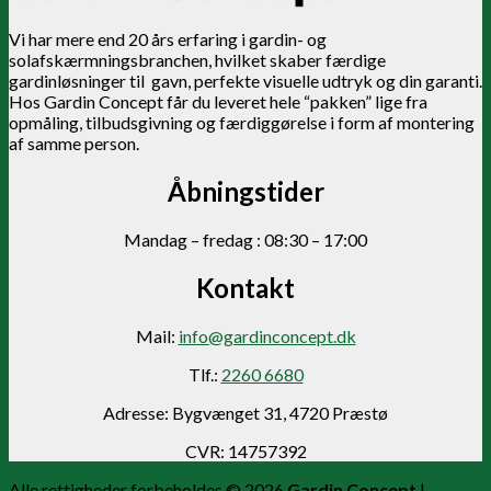
Vi har mere end 20 års erfaring i gardin- og
solafskærmningsbranchen, hvilket skaber færdige
gardinløsninger til gavn, perfekte visuelle udtryk og din garanti.
Hos Gardin Concept får du leveret hele “pakken” lige fra
opmåling, tilbudsgivning og færdiggørelse i form af montering
af samme person.
Åbningstider
Mandag – fredag : 08:30 – 17:00
Kontakt
Mail:
info@gardinconcept.dk
Tlf.:
2260 6680
Adresse: Bygvænget 31, 4720 Præstø
CVR: 14757392
Alle rettigheder forbeholdes © 2026
Gardin Concept
|
Lavet