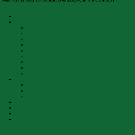
af Webset.dk
Forside
Indvendig
Stofgardiner
Plisségardiner
Rullegardiner
Lamelgardiner
Persienner
Panelgardiner
Liftgardiner
Mørklægningsgardiner
Duo rolls – Multishade
Udvendig
Markiser
Screens
Sidemarkiser
Privat
Erhverv
Om os
Bestil gardinbus