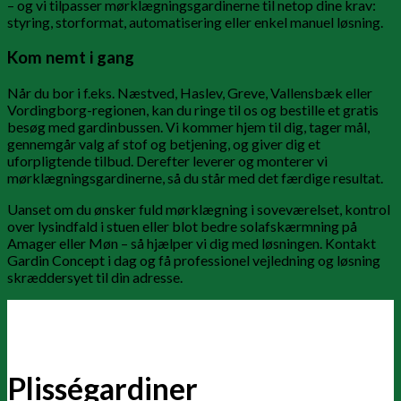
– og vi tilpasser mørklægningsgardinerne til netop dine krav:
styring, storformat, automatisering eller enkel manuel løsning.
Kom nemt i gang
Når du bor i f.eks. Næstved, Haslev, Greve, Vallensbæk eller
Vordingborg-regionen, kan du ringe til os og bestille et gratis
besøg med gardinbussen. Vi kommer hjem til dig, tager mål,
gennemgår valg af stof og betjening, og giver dig et
uforpligtende tilbud. Derefter leverer og monterer vi
mørklægningsgardinerne, så du står med det færdige resultat.
Uanset om du ønsker fuld mørklægning i soveværelset, kontrol
over lysindfald i stuen eller blot bedre solafskærmning på
Amager eller Møn – så hjælper vi dig med løsningen. Kontakt
Gardin Concept i dag og få professionel vejledning og løsning
skræddersyet til din adresse.
Plisségardiner