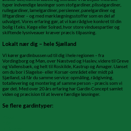
typer indvendige løsninger som stofgardiner, plisségardiner,
rullegardiner, lamelgardiner, persienner, panelgardiner og
liftgardiner – og med mørklægningsstoffer som en del af
udvalget. Vores erfaring gør, at vi kan rådgive konkret til din
bolig i f.eks. Køge eller Solrød, hvor store vinduespartier og
skiftende lysniveauer kræver præcis tilpasning.
Lokalt nær dig – hele Sjælland
Vi kører gardinbussen ud til dig i hele regionen – fra
Vordingborg og Møn, over Næstved og Haslev, videre til Greve
og Vallensbæk, og helt til Roskilde, Kastrup og Amager. Uanset
om du bor i Slagelse- eller Korsør-området eller midt på
Sjælland, så får du samme service: opmåling, rådgivning,
totallevering og montering af samme person – præcis som vi
gør det. Med over 20 års erfaring har Gardin Concept samlet
viden og præcision til at levere færdige løsninger.
Se flere gardintyper:
Plissé
rulle
up & down