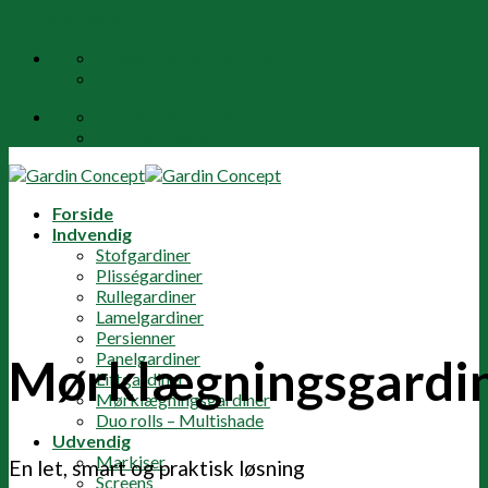
Skip to content
info@gardinconcept.dk
+45 2260 6680
info@gardinconcept.dk
+45 2260 6680
Forside
Indvendig
Stofgardiner
Plisségardiner
Rullegardiner
Lamelgardiner
Persienner
Panelgardiner
Mørklægningsgardi
Liftgardiner
Mørklægningsgardiner
Duo rolls – Multishade
Udvendig
Markiser
En let, smart og praktisk løsning
Screens