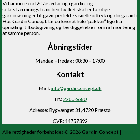
Vi har mere end 20 års erfaring i gardin- og
solafskærmningsbranchen, hvilket skaber færdige
gardinløsninger til gavn, perfekte visuelle udtryk og din garanti.
Hos Gardin Concept får du leveret hele “pakken” lige fra
opmåling, tilbudsgivning og færdiggørelse i form af montering
af samme person.
Åbningstider
Mandag – fredag : 08:30 – 17:00
Kontakt
Mail:
info@gardinconcept.dk
Tlf.:
2260 6680
Adresse: Bygvænget 31, 4720 Præstø
CVR: 14757392
Alle rettigheder forbeholdes © 2026
Gardin Concept
|
Lavet
af Webset.dk