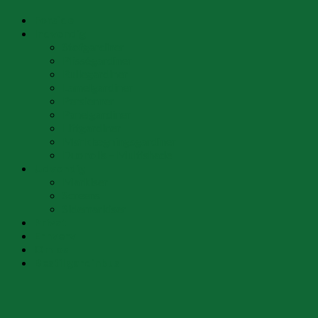
Forside
Indvendig
Stofgardiner
Plisségardiner
Rullegardiner
Lamelgardiner
Persienner
Panelgardiner
Liftgardiner
Mørklægningsgardiner
Duo rolls – Multishade
Udvendig
Markiser
Screens
Sidemarkiser
Privat
Erhverv
Om os
Bestil gardinbus