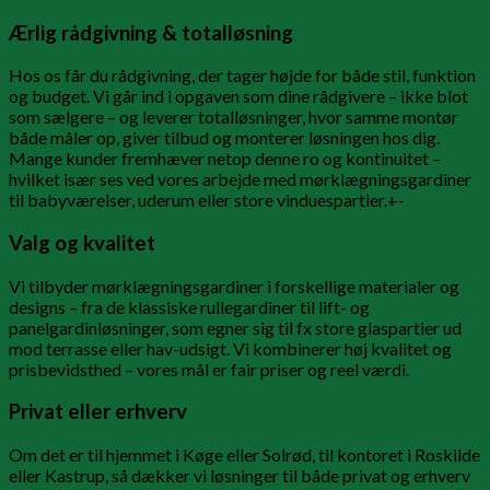
Ærlig rådgivning & totalløsning
Hos os får du rådgivning, der tager højde for både stil, funktion
og budget. Vi går ind i opgaven som dine rådgivere – ikke blot
som sælgere – og leverer totalløsninger, hvor samme montør
både måler op, giver tilbud og monterer løsningen hos dig.
Mange kunder fremhæver netop denne ro og kontinuitet –
hvilket især ses ved vores arbejde med mørklægningsgardiner
til babyværelser, uderum eller store vinduespartier.+-
Valg og kvalitet
Vi tilbyder mørklægningsgardiner i forskellige materialer og
designs – fra de klassiske rullegardiner til lift- og
panelgardinløsninger, som egner sig til fx store glaspartier ud
mod terrasse eller hav-udsigt. Vi kombinerer høj kvalitet og
prisbevidsthed – vores mål er fair priser og reel værdi.
Privat eller erhverv
Om det er til hjemmet i Køge eller Solrød, til kontoret i Roskilde
eller Kastrup, så dækker vi løsninger til både privat og erhverv