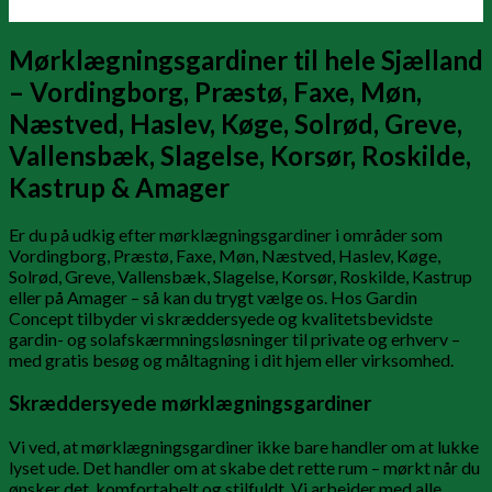
Mørklægningsgardiner til hele Sjælland
– Vordingborg, Præstø, Faxe, Møn,
Næstved, Haslev, Køge, Solrød, Greve,
Vallensbæk, Slagelse, Korsør, Roskilde,
Kastrup & Amager
Er du på udkig efter mørklægningsgardiner i områder som
Vordingborg, Præstø, Faxe, Møn, Næstved, Haslev, Køge,
Solrød, Greve, Vallensbæk, Slagelse, Korsør, Roskilde, Kastrup
eller på Amager – så kan du trygt vælge os. Hos Gardin
Concept tilbyder vi skræddersyede og kvalitetsbevidste
gardin- og solafskærmningsløsninger til private og erhverv –
med gratis besøg og måltagning i dit hjem eller virksomhed.
Skræddersyede mørklægningsgardiner
Vi ved, at mørklægningsgardiner ikke bare handler om at lukke
lyset ude. Det handler om at skabe det rette rum – mørkt når du
ønsker det, komfortabelt og stilfuldt. Vi arbejder med alle